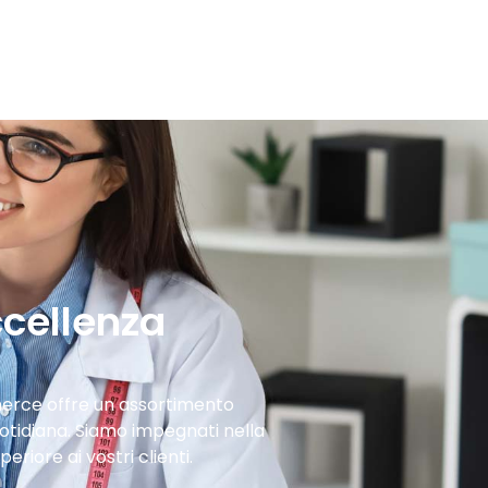
ccellenza
mmerce offre un assortimento
uotidiana. Siamo impegnati nella
eriore ai vostri clienti.