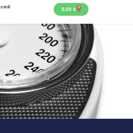
ccedi
0
0,00
€