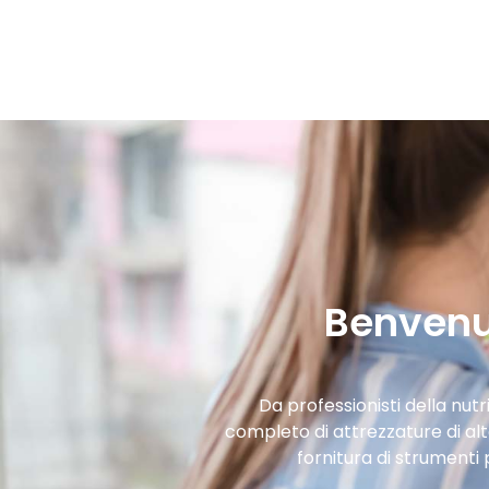
Benvenut
Da professionisti della nut
completo di attrezzature di alt
fornitura di strumenti p