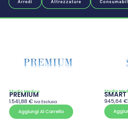
Arredi
Attrezzature
Consumabil
Studio Med
Studio Medico
SMART
PREMIUM
945,64
€
1.541,88
€
Iva Esclusa
Aggiun
Aggiungi Al Carrello