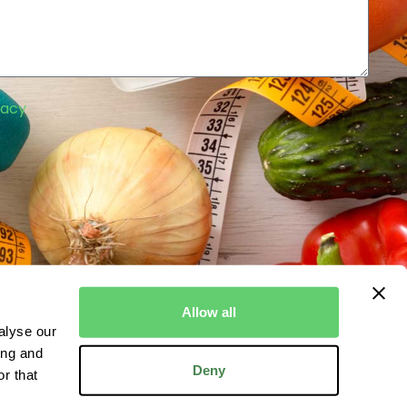
vacy
Allow all
alyse our
ing and
Deny
r that